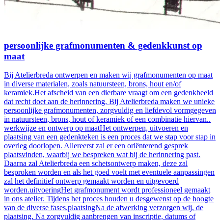
persoonlijke grafmonumenten & gedenkkunst op
maat
Bij Atelierbreda ontwerpen en maken wij grafmonumenten op maat
in diverse materialen, zoals natuursteen, brons, hout en/of
keramiek.Het afscheid van een dierbare vraagt om een gedenkbeeld
dat recht doet aan de herinnering. Bij Atelierbreda maken we unieke
persoonlijke grafmonumenten, zorgvuldig en liefdevol vormgegeven
in natuursteen, brons, hout of keramiek of een combinatie hiervan..
werkwijze en ontwerp op maatHet ontwerpen, uitvoeren en
plaatsing van een gedenkteken is een proces dat we stap voor stap in
overleg doorlopen. Allereerst zal er een oriënterend gesprek
plaatsvinden, waarbij we bespreken wat bij de herinnering past.
Daarna zal Atelierbreda een schetsontwerp maken, deze zal
besproken worden en als het goed voelt met eventuele aanpassingen
zal het definitief ontwerp gemaakt worden en uitgevoerd
worden.uitvoeringHet grafmonument wordt professioneel gemaakt
in ons atelier. Tijdens het proces houden u desgewenst op de hoogte
van de diverse fases.plaatsingNa de afwerking verzorgen wij, de
plaatsing. Na zorgvuldig aanbrengen van inscriptie, datums of