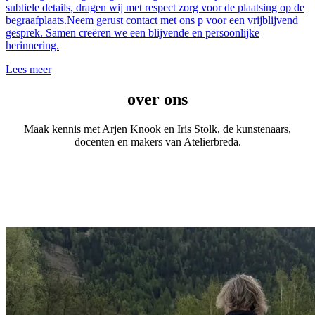
subtiele details, dragen wij met respect zorg voor de plaatsing op de
begraafplaats.Neem gerust contact met ons p voor een vrijblijvend
gesprek. Samen creëren we een blijvende en persoonlijke
herinnering.
Lees meer
over ons
Maak kennis met Arjen Knook en Iris Stolk, de kunstenaars,
docenten en makers van Atelierbreda.