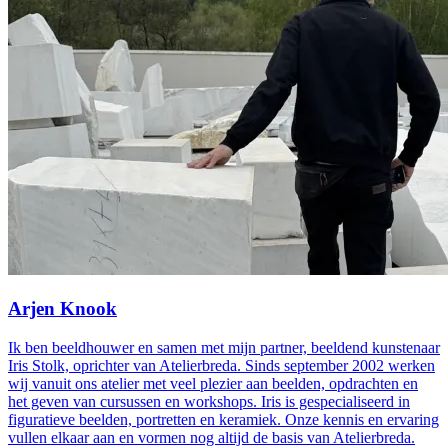
Arjen Knook
Ik ben beeldhouwer en samen met mijn partner, beeldend kunstenaar
Iris Stolk, oprichter van Atelierbreda. Sinds september 2002 werken
wij vanuit ons atelier met veel plezier aan beelden, opdrachten en
het geven van cursussen en workshops. Iris is gespecialiseerd in
figuratieve beelden, portretten en keramiek. Onze kennis en ervaring
vullen elkaar aan en vormen nog altijd de basis van Atelierbreda.