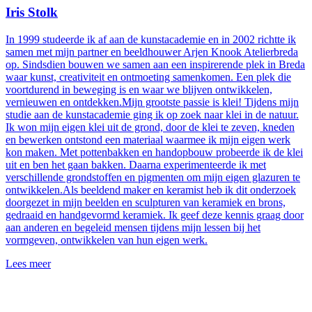
Iris Stolk
In 1999 studeerde ik af aan de kunstacademie en in 2002 richtte ik
samen met mijn partner en beeldhouwer Arjen Knook Atelierbreda
op. Sindsdien bouwen we samen aan een inspirerende plek in Breda
waar kunst, creativiteit en ontmoeting samenkomen. Een plek die
voortdurend in beweging is en waar we blijven ontwikkelen,
vernieuwen en ontdekken.Mijn grootste passie is klei! Tijdens mijn
studie aan de kunstacademie ging ik op zoek naar klei in de natuur.
Ik won mijn eigen klei uit de grond, door de klei te zeven, kneden
en bewerken ontstond een materiaal waarmee ik mijn eigen werk
kon maken. Met pottenbakken en handopbouw probeerde ik de klei
uit en ben het gaan bakken. Daarna experimenteerde ik met
verschillende grondstoffen en pigmenten om mijn eigen glazuren te
ontwikkelen.Als beeldend maker en keramist heb ik dit onderzoek
doorgezet in mijn beelden en sculpturen van keramiek en brons,
gedraaid en handgevormd keramiek. Ik geef deze kennis graag door
aan anderen en begeleid mensen tijdens mijn lessen bij het
vormgeven, ontwikkelen van hun eigen werk.
Lees meer