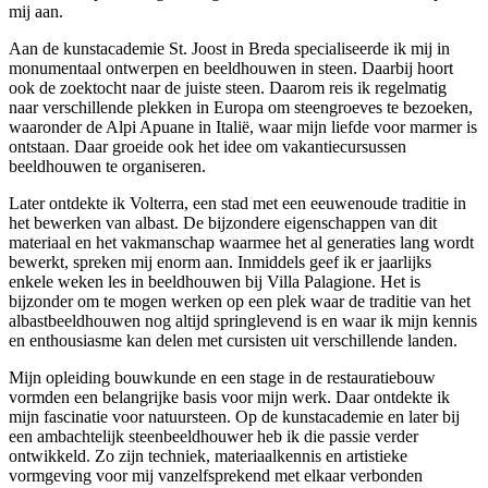
mij aan.
Aan de kunstacademie St. Joost in Breda specialiseerde ik mij in
monumentaal ontwerpen en beeldhouwen in steen. Daarbij hoort
ook de zoektocht naar de juiste steen. Daarom reis ik regelmatig
naar verschillende plekken in Europa om steengroeves te bezoeken,
waaronder de Alpi Apuane in Italië, waar mijn liefde voor marmer is
ontstaan. Daar groeide ook het idee om vakantiecursussen
beeldhouwen te organiseren.
Later ontdekte ik Volterra, een stad met een eeuwenoude traditie in
het bewerken van albast. De bijzondere eigenschappen van dit
materiaal en het vakmanschap waarmee het al generaties lang wordt
bewerkt, spreken mij enorm aan. Inmiddels geef ik er jaarlijks
enkele weken les in beeldhouwen bij Villa Palagione. Het is
bijzonder om te mogen werken op een plek waar de traditie van het
albastbeeldhouwen nog altijd springlevend is en waar ik mijn kennis
en enthousiasme kan delen met cursisten uit verschillende landen.
Mijn opleiding bouwkunde en een stage in de restauratiebouw
vormden een belangrijke basis voor mijn werk. Daar ontdekte ik
mijn fascinatie voor natuursteen. Op de kunstacademie en later bij
een ambachtelijk steenbeeldhouwer heb ik die passie verder
ontwikkeld. Zo zijn techniek, materiaalkennis en artistieke
vormgeving voor mij vanzelfsprekend met elkaar verbonden