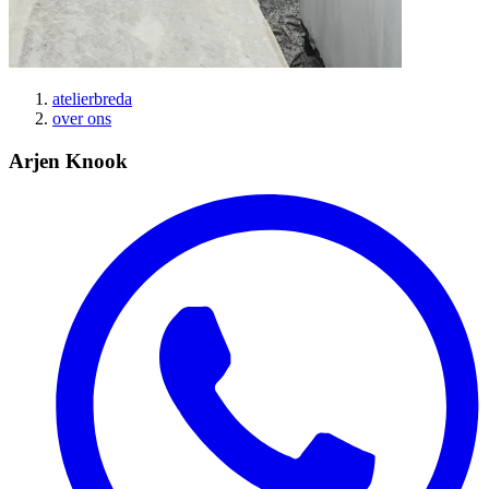
atelierbreda
over ons
Kruimelpad
Arjen Knook